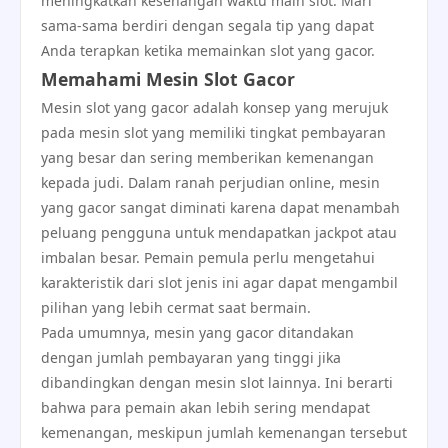
meningkatkan kesenangan waktu main slot. Mari
sama-sama berdiri dengan segala tip yang dapat
Anda terapkan ketika memainkan slot yang gacor.
Memahami Mesin Slot Gacor
Mesin slot yang gacor adalah konsep yang merujuk
pada mesin slot yang memiliki tingkat pembayaran
yang besar dan sering memberikan kemenangan
kepada judi. Dalam ranah perjudian online, mesin
yang gacor sangat diminati karena dapat menambah
peluang pengguna untuk mendapatkan jackpot atau
imbalan besar. Pemain pemula perlu mengetahui
karakteristik dari slot jenis ini agar dapat mengambil
pilihan yang lebih cermat saat bermain.
Pada umumnya, mesin yang gacor ditandakan
dengan jumlah pembayaran yang tinggi jika
dibandingkan dengan mesin slot lainnya. Ini berarti
bahwa para pemain akan lebih sering mendapat
kemenangan, meskipun jumlah kemenangan tersebut