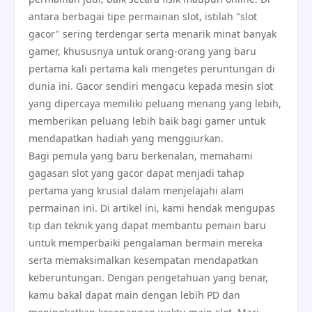
antara berbagai tipe permainan slot, istilah "slot
gacor" sering terdengar serta menarik minat banyak
gamer, khususnya untuk orang-orang yang baru
pertama kali pertama kali mengetes peruntungan di
dunia ini. Gacor sendiri mengacu kepada mesin slot
yang dipercaya memiliki peluang menang yang lebih,
memberikan peluang lebih baik bagi gamer untuk
mendapatkan hadiah yang menggiurkan.
Bagi pemula yang baru berkenalan, memahami
gagasan slot yang gacor dapat menjadi tahap
pertama yang krusial dalam menjelajahi alam
permainan ini. Di artikel ini, kami hendak mengupas
tip dan teknik yang dapat membantu pemain baru
untuk memperbaiki pengalaman bermain mereka
serta memaksimalkan kesempatan mendapatkan
keberuntungan. Dengan pengetahuan yang benar,
kamu bakal dapat main dengan lebih PD dan