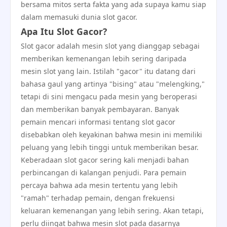
bersama mitos serta fakta yang ada supaya kamu siap
dalam memasuki dunia slot gacor.
Apa Itu Slot Gacor?
Slot gacor adalah mesin slot yang dianggap sebagai
memberikan kemenangan lebih sering daripada
mesin slot yang lain. Istilah "gacor" itu datang dari
bahasa gaul yang artinya "bising" atau "melengking,"
tetapi di sini mengacu pada mesin yang beroperasi
dan memberikan banyak pembayaran. Banyak
pemain mencari informasi tentang slot gacor
disebabkan oleh keyakinan bahwa mesin ini memiliki
peluang yang lebih tinggi untuk memberikan besar.
Keberadaan slot gacor sering kali menjadi bahan
perbincangan di kalangan penjudi. Para pemain
percaya bahwa ada mesin tertentu yang lebih
"ramah" terhadap pemain, dengan frekuensi
keluaran kemenangan yang lebih sering. Akan tetapi,
perlu diingat bahwa mesin slot pada dasarnya