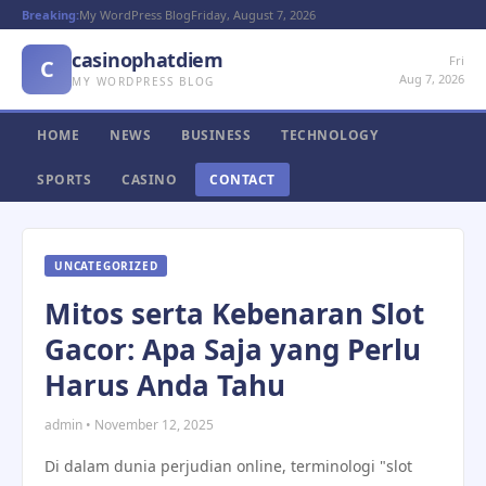
Breaking:
My WordPress Blog
Friday, August 7, 2026
casinophatdiem
Fri
C
Aug 7, 2026
MY WORDPRESS BLOG
HOME
NEWS
BUSINESS
TECHNOLOGY
SPORTS
CASINO
CONTACT
UNCATEGORIZED
Mitos serta Kebenaran Slot
Gacor: Apa Saja yang Perlu
Harus Anda Tahu
admin • November 12, 2025
Di dalam dunia perjudian online, terminologi "slot